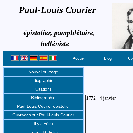
Paul-Louis Courier
épistolier, pamphlétaire,
helléniste
Accueil
Blog
Co
Nouvel ouvrage
Biographie
Citations
Bibliographie
1772 - 4 janvier
Paul-Louis Courier épistolier
Ouvrages sur Paul-Louis Courier
Il y a vécu
Ils ont dit de lui