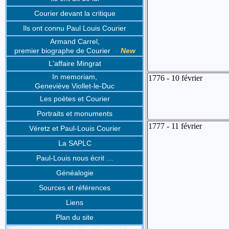
Courier devant la critique
Ils ont connu Paul Louis Courier
Armand Carrel,
premier biographe de Courier
New
L'affaire Mingrat
In memoriam,
1776 - 10 février
Geneviève Viollet-le-Duc
Les poètes et Courier
Portraits et monuments
1777 - 11 février
Véretz et Paul-Louis Courier
La SAPLC
Paul-Louis nous écrit …
Généalogie
Sources et références
Liens
Plan du site