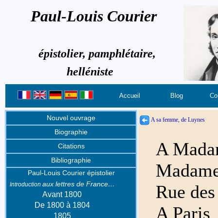
Paul-Louis Courier
épistolier, pamphlétaire,
helléniste
Accueil
Blog
Co
Nouvel ouvrage
A sa femme, de Luynes
Biographie
A Mada
Citations
Bibliographie
Madame
Paul-Louis Courier épistolier
aux lettres de France…
Introduction
Rue des 
Avant 1800
De 1800 à 1804
A Paris
1805