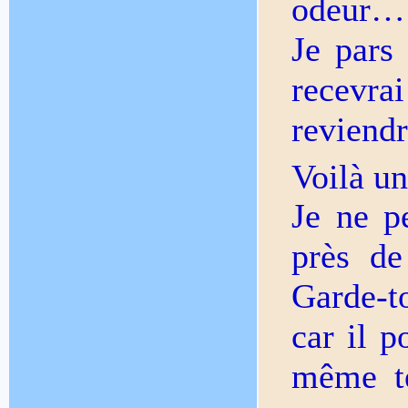
odeur…
Je pars
recevra
reviendr
Voilà un
Je ne pe
près de
Garde-to
car il p
même te