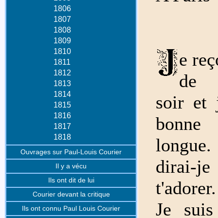
1806
1807
1808
1809
1810
e reç
1811
1812
de 
1813
1814
soir et 
1815
1816
bonne
1817
1818
longue
Ouvrages sur Paul-Louis Courier
dirai-j
Il y a vécu
Ils ont dit de lui
t'adorer
Courier devant la critique
Je sui
Ils ont connu Paul Louis Courier