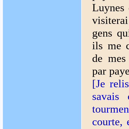
Luynes e
visitera
gens qu
ils me c
de mes 
par paye
[Je reli
savais
tourmen
courte,