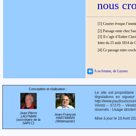
nous cro
[1] Courier évoque l’immin
[2] Passage omis chez Sau
[3] Il s’agit d’Esther Cla
lettre du 25 août 1814 de
[4] Ce passage entre croch
A sa femme, de Luynes
Conception et réalisation :
Le site est propriétair
législations en vigueur
http://www.paullouiscourie
Véretz – 37270 – Véret
réservés - Usage stricte
Jean-Pierre
Jean-François
LAUTMAN
HARTMANN
Mise à jour le 10 Avril 2
(secrétaire de la
(Webmaster)
SAPLC)