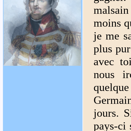
malsain 
moins qu
je me sa
plus pur
avec to
nous ir
quelqu
Germain
jours. S
pays-ci 