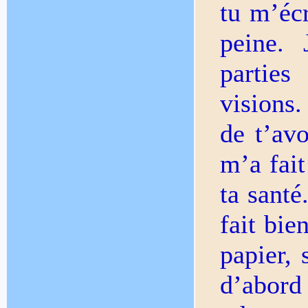
tu m’éc
peine. 
parties
visions.
de t’avo
m’a fait
ta sant
fait bie
papier, 
d’abord 