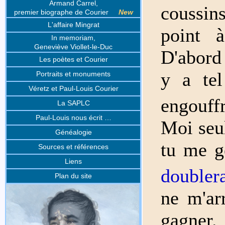
Armand Carrel,
coussin
premier biographe de Courier
New
L'affaire Mingrat
point à
In memoriam,
Geneviève Viollet-le-Duc
D'abord 
Les poètes et Courier
y a tel
Portraits et monuments
Véretz et Paul-Louis Courier
engouff
La SAPLC
Paul-Louis nous écrit …
Moi seu
Généalogie
tu me g
Sources et références
Liens
doubler
Plan du site
ne m'arr
gagner