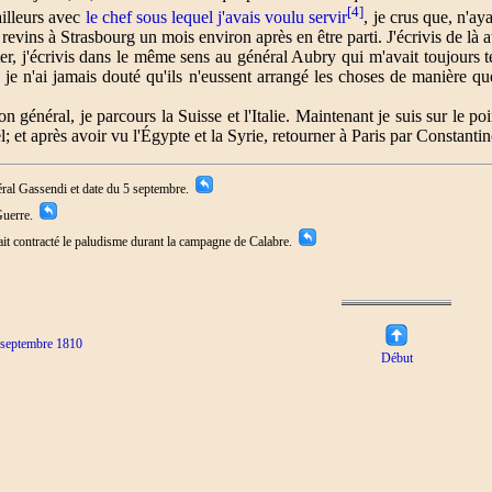
[4]
ailleurs avec
le chef sous lequel j'avais voulu servir
, je crus que, n'ay
 revins à Strasbourg un mois environ après en être parti. J'écrivis de là 
ter, j'écrivis dans le même sens au général Aubry qui m'avait toujours 
e, je n'ai jamais douté qu'ils n'eussent arrangé les choses de manière q
 général, je parcours la Suisse et l'Italie. Maintenant je suis sur le po
l; et après avoir vu l'Égypte et la Syrie, retourner à Paris par Constanti
néral Gassendi et date du 5 septembre.
 Guerre.
ait contracté le paludisme durant la campagne de Calabre.
 septembre 1810
Début