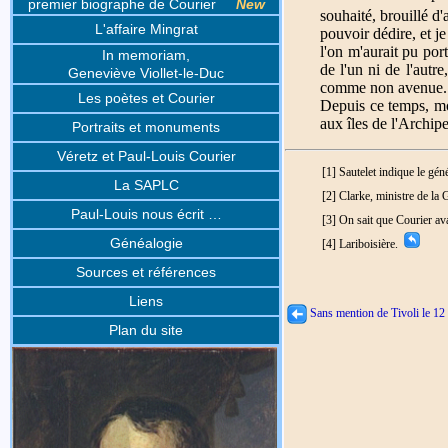
premier biographe de Courier
New
souhaité, brouillé d'
L'affaire Mingrat
pouvoir dédire, et je
l'on m'aurait pu por
In memoriam,
de l'un ni de l'autr
Geneviève Viollet-le-Duc
comme non avenue.
Les poètes et Courier
Depuis ce temps, mon
aux îles de l'Archipe
Portraits et monuments
Véretz et Paul-Louis Courier
[1] Sautelet indique le gé
La SAPLC
[2] Clarke, ministre de la
Paul-Louis nous écrit …
[3] On sait que Courier av
Généalogie
[4] Lariboisière.
Sources et références
Liens
Sans mention de Tivoli le 12
Plan du site