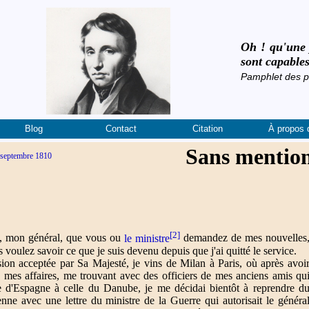
Oh ! qu'une p
sont capables
Pamphlet des 
Blog
Contact
Citation
À propos 
Sans mentio
 septembre 1810
[2]
e, mon général, que vous ou
le ministre
demandez de mes nouvelles
 voulez savoir ce que je suis devenu depuis que j'ai quitté le service.
on acceptée par Sa Majesté, je vins de Milan à Paris, où après avoi
 mes affaires, me trouvant avec des officiers de mes anciens amis qu
e d'Espagne à celle du Danube, je me décidai bientôt à reprendre d
ienne avec une lettre du ministre de la Guerre qui autorisait le généra