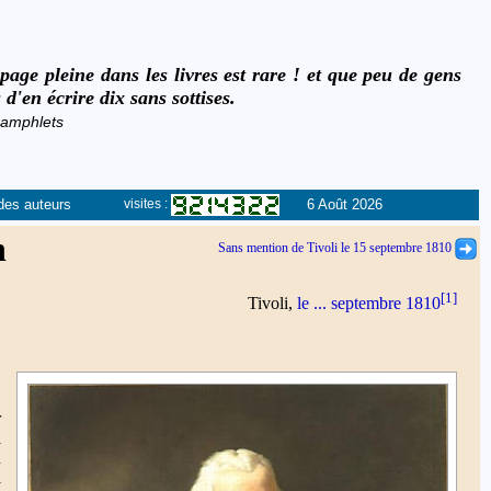
age pleine dans les livres est rare ! et que peu de gens
 d'en écrire dix sans sottises.
pamphlets
des auteurs
6 Août 2026
visites :
n
Sans mention de Tivoli le 15 septembre 1810
[1]
Tivoli,
le ... septembre 1810
,
r
i
u
l