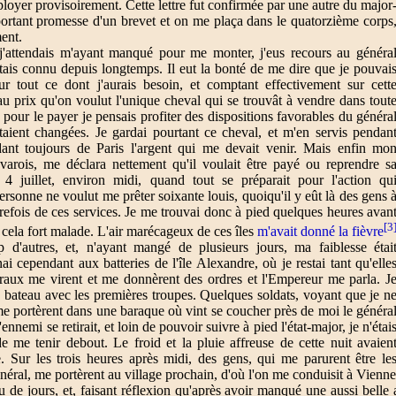
loyer provisoirement. Cette lettre fut confirmée par une autre du major
portant promesse d'un brevet et on me plaça dans le quatorzième corps
ent.
j'attendais m'ayant manqué pour me monter, j'eus recours au généra
étais connu depuis longtemps. Il eut la bonté de me dire que je pouvai
r tout ce dont j'aurais besoin, et comptant effectivement sur cett
au prix qu'on voulut l'unique cheval qui se trouvât à vendre dans tout
pour le payer je pensais profiter des dispositions favorables du généra
 étaient changées. Je gardai pourtant ce cheval, et m'en servis pendan
dant toujours de Paris l'argent qui me devait venir. Mais enfin mo
avarois, me déclara nettement qu'il voulait être payé ou reprendre s
 4 juillet, environ midi, quand tout se préparait pour l'action qu
rsonne ne voulut me prêter soixante louis, quoiqu'il y eût là des gens 
trefois de ces services. Je me trouvai donc à pied quelques heures avan
[3
re cela fort malade. L'air marécageux de ces îles
m'avait donné la fièvre
 d'autres, et, n'ayant mangé de plusieurs jours, ma faiblesse étai
ai cependant aux batteries de l'île Alexandre, où je restai tant qu'elle
éraux me virent et me donnèrent des ordres et l'Empereur me parla. J
 bateau avec les premières troupes. Quelques soldats, voyant que je n
me portèrent dans une baraque où vint se coucher près de moi le généra
ennemi se retirait, et loin de pouvoir suivre à pied l'état-major, je n'étai
 me tenir debout. Le froid et la pluie affreuse de cette nuit avaien
. Sur les trois heures après midi, des gens, qui me parurent être le
éral, me portèrent au village prochain, d'où l'on me conduisit à Vienne
u de jours, et, faisant réflexion qu'après avoir manqué une aussi belle a