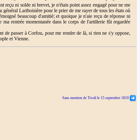
ant reçu ni solde ni brevet, je n'étais point assez engagé pour ne me
au général Lariboisière pour le prier de me rayer de tous les états où
témoigné beaucoup d'amitié; et quoique je n'aie reçu de réponse ni
ue ma rentrée momentanée dans le corps de l'artillerie fût regardée
int de passer à Corfou, pour me rendre de là, si rien ne s'y oppose,
nople et Vienne.
Sans mention de Tivoli le 15 septembre 1810