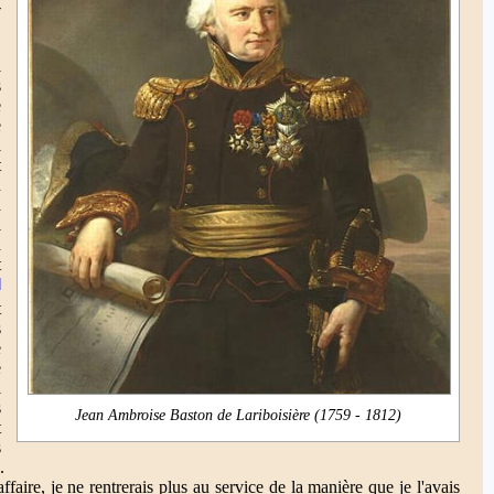
-
,
l
s
e
e
l
t
n
a
i
à
t
]
t
s
e
e
l
s
Jean Ambroise Baston de Lariboisière (1759 - 1812)
t
s
.
ffaire, je ne rentrerais plus au service de la manière que je l'avais