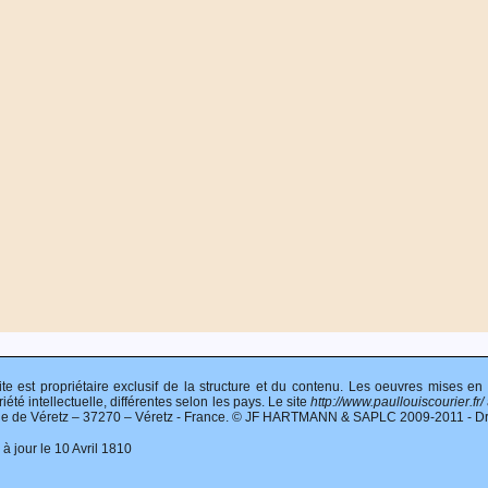
ite est propriétaire exclusif de la structure et du contenu. Les oeuvres mises en
iété intellectuelle, différentes selon les pays. Le site
http://www.paullouiscourier.fr/
ie de Véretz – 37270 – Véretz - France. © JF HARTMANN & SAPLC 2009-2011 - Droit
 à jour le 10 Avril 1810