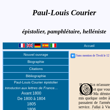
Paul-Louis Courier
épistolier, pamphlétaire, helléniste
Accueil
Nouvel ouvrage
Sans mention de Tivoli le 12
Biographie
Citations
Bibliographie
Paul-Louis Courier épistolier
n m'assur
aux lettres de France…
Introduction
et que vous
Avant 1800
Ma démissi
mis quelque ordre à
De 1800 à 1804
passaient de l'armé
1805
service. J'allai à V
1806