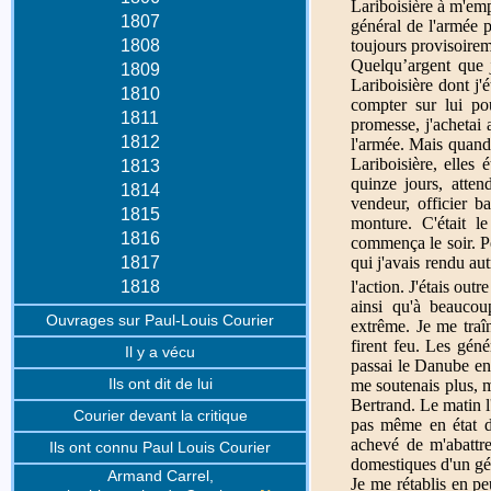
Lariboisière à m'emp
1807
général de l'armée 
toujours provisoirem
1808
Quelqu’argent que 
1809
Lariboisière dont j'
1810
compter sur lui pou
1811
promesse, j'achetai 
1812
l'armée. Mais quand 
Lariboisière, elles
1813
quinze jours, atten
1814
vendeur, officier b
1815
monture. C'était le
1816
commença le soir. Pe
qui j'avais rendu au
1817
l'action. J'étais out
1818
ainsi qu'à beaucoup
Ouvrages sur Paul-Louis Courier
extrême. Je me traîn
firent feu. Les gén
Il y a vécu
passai le Danube en
Ils ont dit de lui
me soutenais plus, 
Bertrand. Le matin l'
Courier devant la critique
pas même en état de
achevé de m'abattre
Ils ont connu Paul Louis Courier
domestiques d'un gén
Armand Carrel,
Je me rétablis en pe