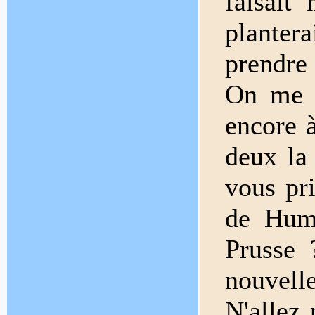
faisait
planter
prendre 
On me 
encore 
deux la
vous pr
de Humb
Prusse 
nouvelle
N'allez 