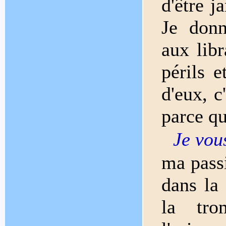
d'être j
Je donn
aux libr
périls e
d'eux, 
parce qu
Je vous
ma passi
dans la 
la tro