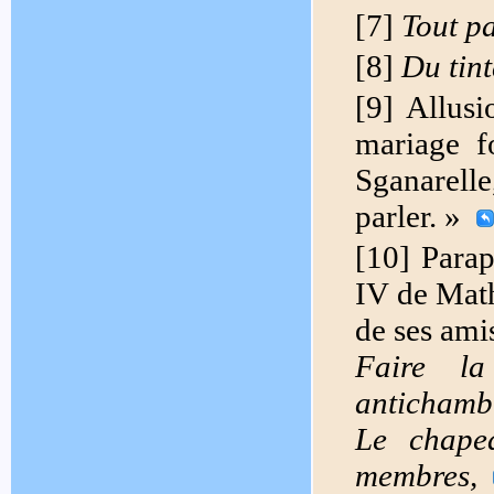
[7]
Tout p
[8]
Du tin
[9] Allus
mariage f
Sganarelle
parler. »
[10] Parap
IV de Math
de ses amis
Faire l
antichamb
Le chape
membres,