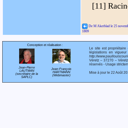
[11] Racin
De M Akerblad le 25 novem
1809
Conception et réalisation :
Le site est propriétair
législations en vigueur
http://www.paullouiscourie
Véretz – 37270 – Véret
réservés - Usage stricte
Jean-Pierre
Jean-François
LAUTMAN
HARTMANN
Mise à jour le 22 Août 2
(secrétaire de la
(Webmaster)
SAPLC)