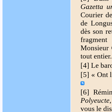
Gazetta un
Courier de
de Longus
dès son re
fragment 
Monsieur C
tout entier
[4] Le bar
[5] « Ont 
[6] Rémin
Polyeucte
vous le di