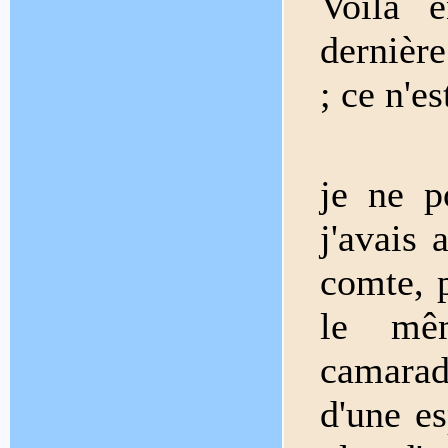
Voilà 
dernière
; ce n'e
je ne p
j'avais
comte, p
le mê
camara
d'une es