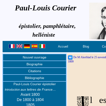
Paul-Louis Courier
épistolier, pamphlétaire,
helléniste
Accueil
Blog
Co
Nouvel ouvrage
De M Akerblad le 25 novem
1809
Biographie
Citations
Bibliographie
Paul-Louis Courier épistolier
aux lettres de France…
Introduction
Avant 1800
l e
De 1800 à 1804
1805