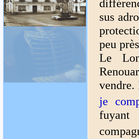
différe
sus adro
protecti
peu près
Le Lon
Renouar
vendre. 
je comp
fuyant
compag