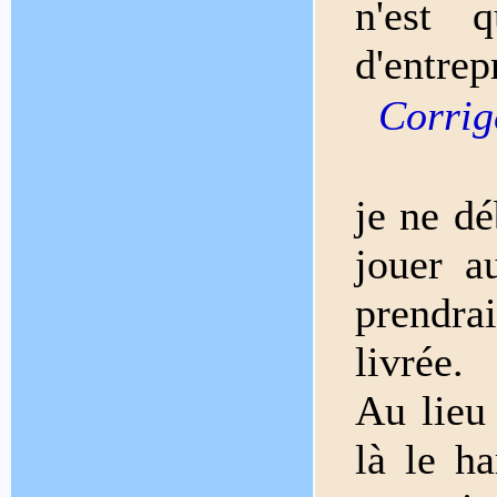
n'est 
d'entrep
Corrige
je ne dé
jouer a
prendra
livrée.
Au lieu
là le h