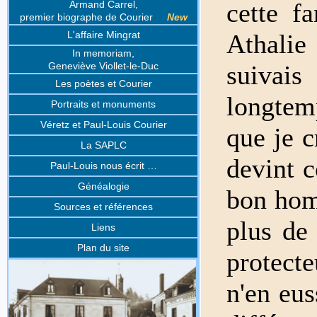
cette f
Armand Carrel,
premier biographe de Courier
New
Athali
L'affaire Mingrat
In memoriam,
suivai
Geneviève Viollet-le-Duc
Les poètes et Courier
longte
Portraits et monuments
Véretz et Paul-Louis Courier
que je c
La SAPLC
devint 
Paul-Louis nous écrit …
Généalogie
bon homm
Sources et références
plus de
Liens
Plan du site
protecte
n'en eus