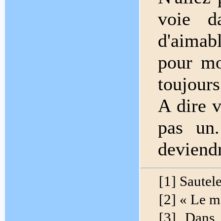
voie d
d'aimab
pour mo
toujours
A dire v
pas un
deviend
[1] Sautel
[2] « Le m
[3] Dans