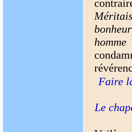
contra
Mérita
bonheur
homme
e
condamné
révérenc
Faire l
Le chape