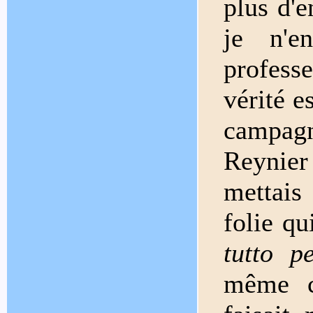
plus d'e
je n'e
profess
vérité e
campagn
Reynier
mettai
folie qu
tutto p
même c