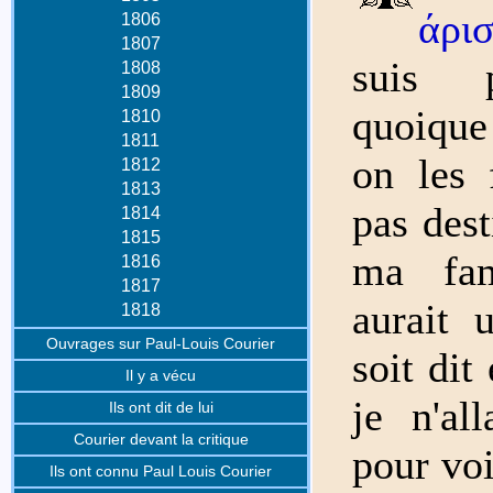
άρισ
1806
1807
suis p
1808
1809
quoique
1810
1811
on les f
1812
1813
pas dest
1814
1815
ma fam
1816
1817
aurait 
1818
Ouvrages sur Paul-Louis Courier
soit dit
Il y a vécu
je n'al
Ils ont dit de lui
Courier devant la critique
pour voi
Ils ont connu Paul Louis Courier