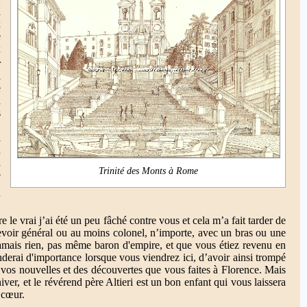
a
x
e
x
r
l
e
u
s
a
n
à
Trinité des Monts à Rome
?
u
re le vrai j’ai été un peu fâché contre vous et cela m’a fait tarder de
 revoir général ou au moins colonel, n’importe, avec un bras ou une
amais rien, pas même baron d'empire, et que vous étiez revenu en
ronderai d'importance lorsque vous viendrez ici, d’avoir ainsi trompé
 vos nouvelles et des découvertes que vous faites à Florence. Mais
iver, et le révérend père Altieri est un bon enfant qui vous laissera
 cœur.