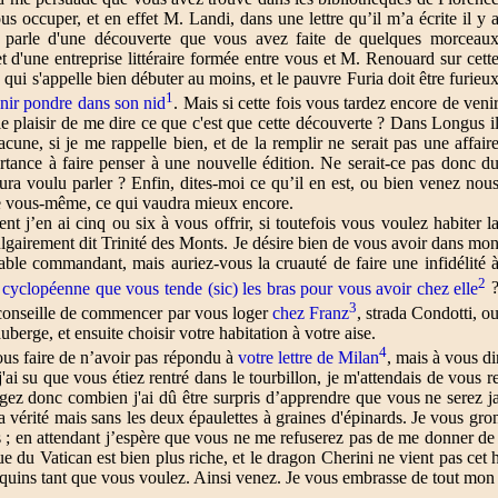
us occuper, et en effet M. Landi, dans une lettre qu’il m’a écrite il y 
 parle d'une découverte que vous avez faite de quelques morceau
t d'une entreprise littéraire formée entre vous et M. Renouard sur cett
 qui s'appelle bien débuter au moins, et le pauvre Furia doit être furieu
1
nir pondre dans son nid
. Mais si cette fois vous tardez encore de veni
e plaisir de me dire ce que c'est que cette découverte ? Dans Longus i
acune, si je me rappelle bien, et de la remplir ne serait pas une affair
rtance à faire penser à une nouvelle édition. Ne serait-ce pas donc d
ra voulu parler ? Enfin, dites-moi ce qu’il en est, ou bien venez nou
le vous-même, ce qui vaudra mieux encore.
t j’en ai cinq ou six à vous offrir, si toutefois vous voulez habiter l
lgairement dit Trinité des Monts. Je désire bien de vous avoir dans mo
ble commandant, mais auriez-vous la cruauté de faire une infidélité 
2
 cyclopéenne que vous tende (sic) les bras pour vous avoir chez elle
3
 conseille de commencer par vous loger
chez Franz
, strada Condotti, o
berge, et ensuite choisir votre habitation à votre aise.
4
ous faire de n’avoir pas répondu à
votre lettre de Milan
, mais à vous di
'ai su que vous étiez rentré dans le tourbillon, je m'attendais de vous
gez donc combien j'ai dû être surpris d’apprendre que vous ne serez j
à la vérité mais sans les deux épaulettes à graines d'épinards. Je vous g
s ; en attendant j’espère que vous ne me refuserez pas de me donner de
e du Vatican est bien plus riche, et le dragon Cherini ne vient pas cet h
uquins tant que vous voulez. Ainsi venez. Je vous embrasse de tout mon