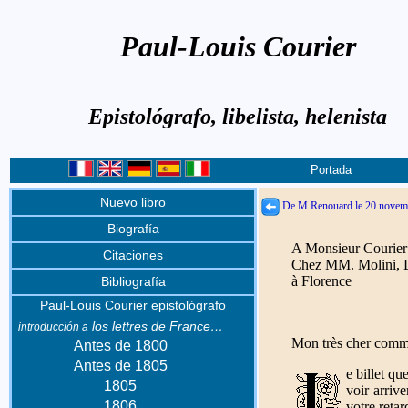
Paul-Louis Courier
Epistológrafo, libelista, helenista
Portada
Nuevo libro
De M Renouard le 20 novem
Biografía
A Monsieur Courier
Citaciones
Chez MM. Molini, L
à Florence
Bibliografía
Paul-Louis Courier epistológrafo
los lettres de France…
introducción a
Mon très cher comm
Antes de 1800
Antes de 1805
e billet q
1805
voir arriv
1806
votre reta