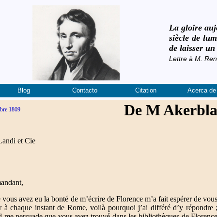
La gloire auj
siècle de lu
de laisser u
Lettre à M. Ren
Blog
Contacto
Citation
Acerca de 
De M Akerbl
bre 1809
andi et Cie
andant,
ue vous avez eu la bonté de m’écrire de Florence m’a fait espérer de vou
er à chaque instant de Rome, voilà pourquoi j’ai différé d’y répondre 
rd me persuade que vous avez trouvé dans les bibliothèques de Florenc