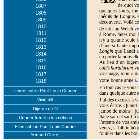
de quoi vo
1807
quelques jours, me
1808
inédits de Longus, e
1809
découverte. Voilà ce
1810
de voir un Welch
ve
1811
à Rome, faites-moi l
n'y a qu'une seule l
1812
d’une si haute impo
1813
Longin
que Landi au
1814
en porter la nouvel
1815
Au lieu d’un logemen
1816
collis hortulorum
vu
voisinage, mon aima
1817
votre bonne amie
la
1818
En tout cas je vous
Libros sobre Paul-Louis Courier
dans quelque autre au
Vivió allí
J’ai des excuses à v
vous écrire. Quand j
Dijeron de él
jambe de moins ; ju
Italie sain et sauf 
Courier frente a las críticas
l’attente de vos ami
Ellos sabian Paul Louis Courier
venez, la bibliothèqu
fouiller dans les bo
Armand Carrel,