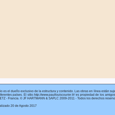
itio es el dueño exclusivo de la estructura y contenido. Las obras en línea están su
iferentes países. El sitio
http://www.paullouiscourier.fr/
es propiedad de los amigos
TZ - Francia. © JF HARTMANN & SAPLC 2009-2011 - Todos los derechos reservado
alizado 20 de Agosto 2017