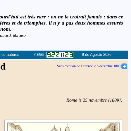
ourd'hui est très rare : on ne le croirait jamais ; dans ce
mières et de triomphes, il n'y a pas deux hommes assurés
n nom.
ouard, libraire
los autores
9 de Agosto 2026
visitas :
ad
Sans mention de Florence le 5 décembre 1809
Rome le 25 novembre [1809]
.
s
;
e