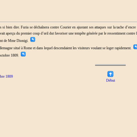
s si bien dire. Furia se déchaînera contre Courier en ajustant ses attaques sur la tache d’enc
vait aperçu du premier coup d’œil dut favoriser une tempête générée par le ressentiment contre 
ement de Mme Dionigi.
Allemagne situé à Rome et dans lequel descendaient les visiteurs voulant se loger rapidement.
 octobre 1809.
bre 1809
Début