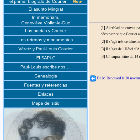
el primer biógrafo de Courier
New
El asunto Mingrat
In memoriam,
Geneviève Viollet-le-Duc
[1] Akerblad ne croyait pa
Los poetas y Courier
découvrir ce que Courier a
Los retratos y monumentos
[2] Il s’agit très certain
Véretz y Paul-Louis Courier
[3] Il s’agit de l’Hôtel d’
[4] Cf. supra, lettre du 14
El SAPLC
Paul-Louis escribe nos …
Genealogia
De M Renouard le 20 novem
Fuentes y referencias
Enlaces
Mapa del sitio