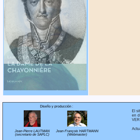
Diseño y producción :
El s
en d
VERE
Actu
Jean-Pierre LAUTMAN
Jean-François HARTMANN
(secretario de SAPLC)
(Webmaster)