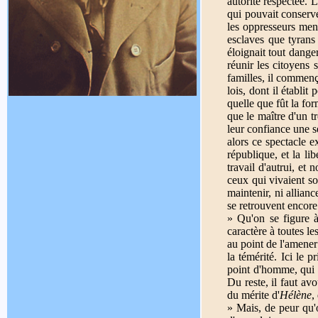
autorité respectée. L
qui pouvait conserve
les oppresseurs mena
esclaves que tyrans
éloignait tout danger
réunir les citoyens 
familles, il commenç
lois, dont il établit
quelle que fût la for
que le maître d'un t
leur confiance une s
alors ce spectacle e
république, et la li
travail d'autrui, et 
ceux qui vivaient so
maintenir, ni allian
se retrouvent encore
» Qu'on se figure à
caractère à toutes l
au point de l'amener
la témérité. Ici le p
point d'homme, qui s
Du reste, il faut av
du mérite d'
Hélène
,
» Mais, de peur qu'o