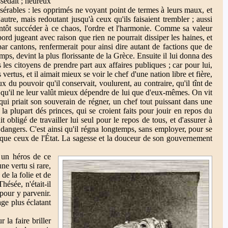
ssédait ; heureux
isérables : les opprimés ne voyant point de termes à leurs maux, et
utre, mais redoutant jusqu'à ceux qu'ils faisaient trembler ; aussi
ntôt succéder à ce chaos, l'ordre et l'harmonie. Comme sa valeur
bord jugeant avec raison que rien ne pourrait dissiper les haines, et
ar cantons, renfermerait pour ainsi dire autant de factions que de
mps, devint la plus florissante de la Grèce. Ensuite il lui donna des
s les citoyens de prendre part aux affaires publiques ; car pour lui,
ertus, et il aimait mieux se voir le chef d'une nation libre et fière,
x du pouvoir qu'il conservait, voulurent, au contraire, qu'il tînt de
as qu'il ne leur valût mieux dépendre de lui que d'eux-mêmes. On vit
 qui priait son souverain de régner, un chef tout puissant dans une
 la plupart dés princes, qui se croient faits pour jouir en repos du
t obligé de travailler lui seul pour le repos de tous, et d'assurer à
es dangers. C'est ainsi qu'il régna longtemps, sans employer, pour se
s que ceux de l'État. La sagesse et la douceur de son gouvernement
r un héros de ce
ne vertu si rare,
 de la folie et de
Thésée, n'était-il
pour y parvenir.
ge plus éclatant
la faire briller