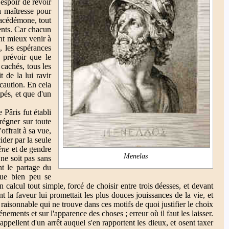
espoir de revoir
a maîtresse pour
à Lacédémone, tout
ments. Car chacun
nt mieux venir à
, les espérances
 prévoir que le
 cachés, tous les
t de la lui ravir
caution. En cela
mpés, et que d'un
 Pâris fut établi
 régner sur toute
offrait à sa vue,
ider par la seule
ène
et de gendre
Menelas
 ne soit pas sans
nt le partage du
 que bien peu se
 calcul tout simple, forcé de choisir entre trois déesses, et devant
t la faveur lui promettait les plus douces jouissances de la vie, et
 raisonnable qui ne trouve dans ces motifs de quoi justifier le choix
énements et sur l'apparence des choses ; erreur où il faut les laisser.
 appellent d'un arrêt auquel s'en rapportent les dieux, et osent taxer