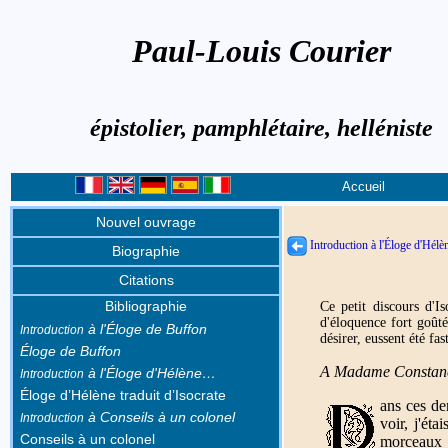
Paul-Louis Courier
épistolier, pamphlétaire, helléniste
Accueil
Nouvel ouvrage
Introduction à l'Éloge d'Hél
Biographie
Citations
Bibliographie
Ce petit discours d'I
d'éloquence fort goûté
à l'Éloge de Buffon
Introduction
désirer, eussent été fa
Éloge de Buffon
A Madame Constanc
à l'Éloge d'Hélène…
Introduction
Éloge d’Hélène traduit d’Isocrate
ans ces de
à Conseils à un colonel
Introduction
voir, j'ét
Conseils à un colonel
morceaux d