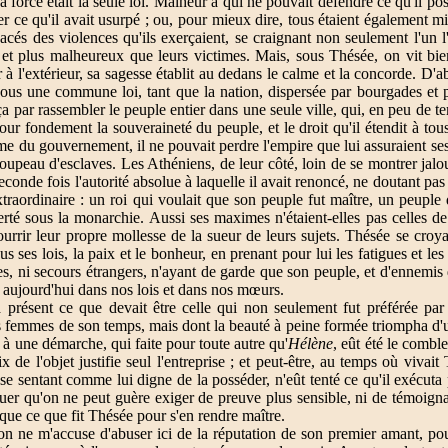
a force était la seule loi. Malheur à qui ne pouvait défendre ce qu'il po
r ce qu'il avait usurpé ; ou, pour mieux dire, tous étaient également m
cés des violences qu'ils exerçaient, se craignant non seulement l'un l'a
 et plus malheureux que leurs victimes. Mais, sous Thésée, on vit bie
 à l'extérieur, sa sagesse établit au dedans le calme et la concorde. D'a
sous une commune loi, tant que la nation, dispersée par bourgades et p
a par rassembler le peuple entier dans une seule ville, qui, en peu de te
 pour fondement la souveraineté du peuple, et le droit qu'il étendit à tou
me du gouvernement, il ne pouvait perdre l'empire que lui assuraient ses v
roupeau d'esclaves. Les Athéniens, de leur côté, loin de se montrer jalou
econde fois l'autorité absolue à laquelle il avait renoncé, ne doutant p
xtraordinaire : un roi qui voulait que son peuple fut maître, un peuple
berté sous la monarchie. Aussi ses maximes n'étaient-elles pas celles de
nourrir leur propre mollesse de la sueur de leurs sujets. Thésée se croyai
us ses lois, la paix et le bonheur, en prenant pour lui les fatigues et l
ces, ni secours étrangers, n'ayant de garde que son peuple, et d'ennemi
 aujourd'hui dans nos lois et dans nos mœurs.
 présent ce que devait être celle qui non seulement fut préférée pa
es femmes de son temps, mais dont la beauté à peine formée triompha d'u
 à une démarche, qui faite pour toute autre qu'
Hélène
, eût été le comble
rix de l'objet justifie seul l'entreprise ; et peut-être, au temps où vivait 
e sentant comme lui digne de la posséder, n'eût tenté ce qu'il exécuta 
ouer qu'on ne peut guère exiger de preuve plus sensible, ni de témoigna
 que ce que fit Thésée pour s'en rendre maître.
n ne m'accuse d'abuser ici de la réputation de son premier amant, pour 