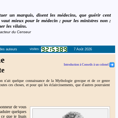
uer un marquis, disent les médecins, que guérir cent
la vaut mieux pour le médecin ; pour les ministres non ;
er les vilains.
édacteur du Censeur
des auteurs
7 Août 2026
visites :
ne
Introduction à Conseils à un colonel
te
'on n'ait quelque connaissance de la Mythologie grecque et de ce genre
utes ces choses, et pour qui les éclaircissements, que d'autres pourraient
'honneur de vous
raduire quelques
ce que je lisais