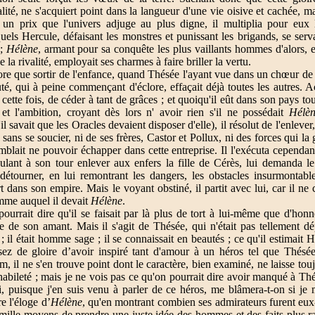
lité, ne s'acquiert point dans la langueur d'une vie oisive et cachée, m
n prix que l'univers adjuge au plus digne, il multiplia pour eux le
uels Hercule, défaisant les monstres et punissant les brigands, se serv
 ;
Hélène
, armant pour sa conquête les plus vaillants hommes d'alors, e
e la rivalité, employait ses charmes à faire briller la vertu.
core que sortir de l'enfance, quand Thésée l'ayant vue dans un chœur de j
té, qui à peine commençant d'éclore, effaçait déjà toutes les autres. 
, cette fois, de céder à tant de grâces ; et quoiqu'il eût dans son pays to
s et l'ambition, croyant dès lors n' avoir rien s'il ne possédait
Hélè
 savait que les Oracles devaient disposer d'elle), il résolut de l'enlever
 sans se soucier, ni de ses frères, Castor et Pollux, ni des forces qui la 
emblait ne pouvoir échapper dans cette entreprise. Il l'exécuta cependan
ulant à son tour enlever aux enfers la fille de Cérès, lui demanda 
détourner, en lui remontrant les dangers, les obstacles insurmontable
rt dans son empire. Mais le voyant obstiné, il partit avec lui, car il ne
omme auquel il devait
Hélène
.
ourrait dire qu'il se faisait par là plus de tort à lui-même que d'hon
lie de son amant. Mais il s'agit de Thésée, qui n'était pas tellement 
; il était homme sage ; il se connaissait en beautés ; ce qu'il estimait 
assez de gloire d’avoir inspiré tant d'amour à un héros tel que Thés
m, il ne s'en trouve point dont le caractère, bien examiné, ne laisse t
'habileté ; mais je ne vois pas ce qu'on pourrait dire avoir manqué à Thé
Ici, puisque j'en suis venu à parler de ce héros, me blâmera-t-on si j
e l'éloge d’
Hélène
, qu'en montrant combien ses admirateurs furent eu
ille moyens de prendre une juste idée des hommes et des faits plus ra