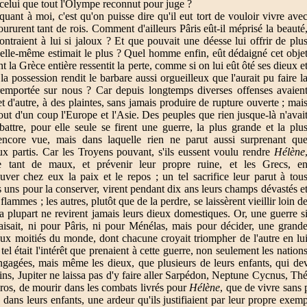
celui que tout l'Olympe reconnut pour juge ?
uant à moi, c'est qu'on puisse dire qu'il eut tort de vouloir vivre ave
ururent tant de rois. Comment d'ailleurs Pâris eût-il méprisé la beauté
ntraient à lui si jaloux ? Et que pouvait une déesse lui offrir de plu
'elle-même estimait le plus ? Quel homme enfin, eût dédaigné cet obje
 la Grèce entière ressentit la perte, comme si on lui eût ôté ses dieux e
la possession rendit le barbare aussi orgueilleux que l'aurait pu faire l
 remportée sur nous ? Car depuis longtemps diverses offenses avaien
et d'autre, à des plaintes, sans jamais produire de rupture ouverte ; mai
ut d'un coup l'Europe et l'Asie. Des peuples que rien jusque-là n'avai
attre, pour elle seule se firent une guerre, la plus grande et la plu
 encore vue, mais dans laquelle rien ne parut aussi surprenant qu
eux partis. Car les Troyens pouvant, s'ils eussent voulu rendre
Hélène
de tant de maux, et prévenir leur propre ruine, et les Grecs, e
ouver chez eux la paix et le repos ; un tel sacrifice leur parut à tou
s uns pour la conserver, virent pendant dix ans leurs champs dévastés e
 flammes ; les autres, plutôt que de la perdre, se laissèrent vieillir loin d
 la plupart ne revirent jamais leurs dieux domestiques. Or, une guerre s
faisait, ni pour Pâris, ni pour Ménélas, mais pour décider, une grand
deux moitiés du monde, dont chacune croyait triompher de l'autre en lu
 tel était l'intérêt que prenaient à cette guerre, non seulement les nation
engagées, mais même les dieux, que plusieurs de leurs enfants, qui de
tins, Jupiter ne laissa pas d'y faire aller Sarpédon, Neptune Cycnus, Thé
éros, de mourir dans les combats livrés pour
Hélène
, que de vivre sans 
, dans leurs enfants, une ardeur qu'ils justifiaient par leur propre exem