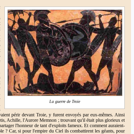
c
,
s
t
t
a
t
s
t
s
e
,
n
s
t
e
i
e
La guerre de Troie
i
s
vaient périr devant Troie, y furent envoyés par eux-mêmes. Ainsi
tis, Achille, l'Aurore Memnon ; trouvant qu'il était plus glorieux et
partager l'honneur de tant d'exploits fameux. Et comment auraient-
ple ? Car, si pour l'empire du Ciel ils combattirent les géants, pour