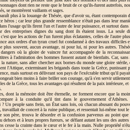
personnages dont rien ne reste que le bruit de ce qu'ils-furent autrefois
és, se montrèrent vaillants et sages.
raît plus à la louange de Thésée, que d'avoir su, étant contemporain d
 ce héros ; car leur plus grande ressemblance n'était pas dans leur mani
ns l'usage qu'ils firent l'un et l'autre de leur puissance, et surtout dans
ar des entreprises dignes du sang dont ils étaient issus. La seule d
'est que les actions de l'un furent plus éclatantes, celles de l'autre plus
nce aux ordres d'un tyran cruel fut condamné à des travaux difficiles e
, le plus souvent, aucun avantage, ni pour lui, ni pour les autres. Thésé
dangers où la gloire de vaincre fut accompagnée de la reconnaissan
titres à l'admiration des hommes fussent autant de bienfaits. Car, sans 
à la nature, sans aller chercher aux bornes du monde une gloire stérile, 
ent l'Attique, exterminant les brigands dans toute la Grèce, punissant pa
ence, mais surtout en délivrant son pays de l'exécrable tribut qu'il payai
ongeait bien moins à faire briller son courage, qu'à s'en servir utilemen
les de la Grèce, tous les avantages qui résultent de la paix intérieure, et 
.
s, dont la mémoire doit être éternelle, ne forment encore que la moin
compare à la conduite qu'il tint dans le gouvernement d'Athènes. C
i ? Un peuple sans frein, un État sans lois, où chacun abusant du pouv
, travaillait de concert à la ruine publique, et ressentait lui-même tout le 
e son père, trouva le désordre et la confusion parvenus au point que 
u dehors et à leurs propres fureurs, se défiant autant les uns des autre
 cesse la crainte dans le cœur et le fer à la main. Nulle propriété n'éta