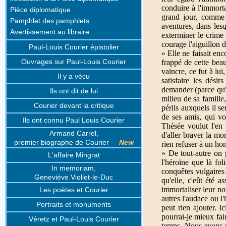
conduire à l'immorta
Pièce diplomatique
grand jour, comme u
Pamphlet des pamphlets
aventures, dans lesq
Avertissement au libraire
exterminer le crime
courage l'aiguillon d
Paul-Louis Courier épistolier
» Elle ne faisait en
Ouvrages sur Paul-Louis Courier
frappé de cette beau
vaincre, ce fut à lui
Il y a vécu
satisfaire les désir
demander (parce qu'il
Ils ont dit de lui
milieu de sa famille,
Courier devant la critique
périls auxquels il s
de ses amis, qui vo
Ils ont connu Paul Louis Courier
Thésée voulut l'en 
Armand Carrel,
d'aller braver la mo
premier biographe de Courier
New
rien refuser à un h
» De tout-autre on p
L'affaire Mingrat
l'héroïne que là fo
In memoriam,
conquêtes vulgaires 
Geneviève Viollet-le-Duc
qu'elle, c'eût été 
immortaliser leur no
Les poètes et Courier
autres l'audace ou l
Portraits et monuments
peut rien ajouter. 
pourrai-je mieux fair
Véretz et Paul-Louis Courier
temps. Nous avons m