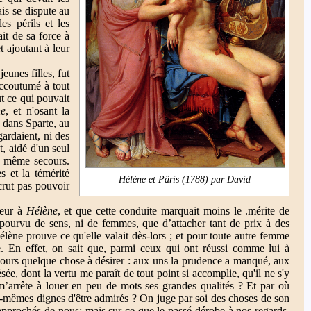
ais se dispute au
s périls et les
ait de sa force à
t ajoutant à leur
eunes filles, fut
Accoutumé à tout
ut ce qui pouvait
ne
, et n'osant la
, dans Sparte, au
gardaient, ni des
t, aidé d'un seul
le même secours.
s et la témérité
Hélène et Pâris (1788) par David
 crut pas pouvoir
neur à
Hélène
, et que cette conduite marquait moins le .mérite de
dépourvu de sens, ni de femmes, que d’attacher tant de prix à des
Hélène prouve ce qu'elle valait dès-lors ; et pour toute autre femme
ée. En effet, on sait que, parmi ceux qui ont réussi comme lui à
oujours quelque chose à désirer : aux uns la prudence a manqué, aux
sée, dont la vertu me paraît de tout point si accomplie, qu'il ne s'y
e m’arrête à louer en peu de mots ses grandes qualités ? Et par où
x-mêmes dignes d'être admirés ? On juge par soi des choses de son
pprochés de nous; mais sur ce que le passé dérobe à nos regards,