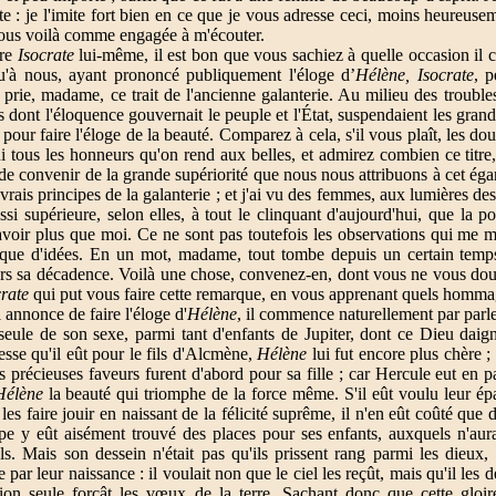
 : je l'imite fort bien en ce que je vous adresse ceci, moins heureuseme
 vous voilà comme engagée à m'écouter.
dre
Isocrate
lui-même, il est bon que vous sachiez à quelle occasion il 
u'à nous, ayant prononcé publiquement l'éloge d’
Hélène, Isocrate
, p
prie, madame, ce trait de l'ancienne galanterie. Au milieu des trouble
rs dont l'éloquence gouvernait le peuple et l'État, suspendaient les gran
, pour faire l'éloge de la beauté. Comparez à cela, s'il vous plaît, les d
i tous les honneurs qu'on rend aux belles, et admirez combien ce titre
de convenir de la grande supériorité que nous nous attribuons à cet égar
vrais principes de la galanterie ; et j'ai vu des femmes, aux lumières des
si supérieure, selon elles, à tout le clinquant d'aujourd'hui, que la 
savoir plus que moi. Ce ne sont pas toutefois les observations qui me man
 que d'idées. En un mot, madame, tout tombe depuis un certain temps
rs sa décadence. Voilà une chose, convenez-en, dont vous ne vous dou
crate
qui put vous faire cette remarque, en vous apprenant quels homma
 annonce de faire l'éloge d'
Hélène
, il commence naturellement par parle
la seule de son sexe, parmi tant d'enfants de Jupiter, dont ce Dieu daig
sse qu'il eût pour le fils d'Alcmène,
Hélène
lui fut encore plus chère ;
lus précieuses faveurs furent d'abord pour sa fille ; car Hercule eut en p
Hélène
la beauté qui triomphe de la force même. S'il eût voulu leur épa
 les faire jouir en naissant de la félicité suprême, il n'en eût coûté que d
pe y eût aisément trouvé des places pour ses enfants, auxquels n'au
els. Mais son dessein n'était pas qu'ils prissent rang parmi les dieux,
par leur naissance : il voulait non que le ciel les reçût, mais qu'il les 
tion seule forçât les vœux de la terre. Sachant donc que cette gloir