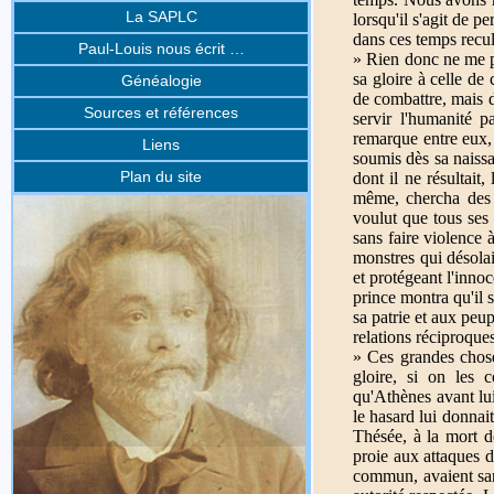
La SAPLC
lorsqu'il s'agit de 
dans ces temps recul
Paul-Louis nous écrit …
» Rien donc ne me pa
sa gloire à celle de
Généalogie
de combattre, mais da
Sources et références
servir l'humanité p
remarque entre eux, c
Liens
soumis dès sa naissa
Plan du site
dont il ne résultait
même, chercha des 
voulut que tous ses 
sans faire violence 
monstres qui désolai
et protégeant l'innoc
prince montra qu'il s
sa patrie et aux peup
relations réciproques
» Ces grandes chose
gloire, si on les 
qu'Athènes avant lu
le hasard lui donnait
Thésée, à la mort d
proie aux attaques d
commun, avaient sans