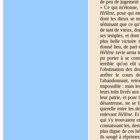
de peu de jugement 
» Ce qui m'étonne, q
Hélène
, pour qui mo
dont les dieux se mo
séduisant que ce qu
de tant de vœux, dont
ses temples, et dont 
plus belle victoire
donné lieu, de part 
Hélène
ravie arma to
pu porter à se comb
terrible qu'on eût
l'obstination des d
arrêter le cours 
l'abandonnant, retr
impossible : mais le
leurs toits livrés aux
leur patrie, et pour
désastreuse, ne se 
querelle entre les 
enlevant
Hélène
. Et
qui s'y trouvaient 
connaissant les, des
plus digne de ces h
ils songé à réprimer