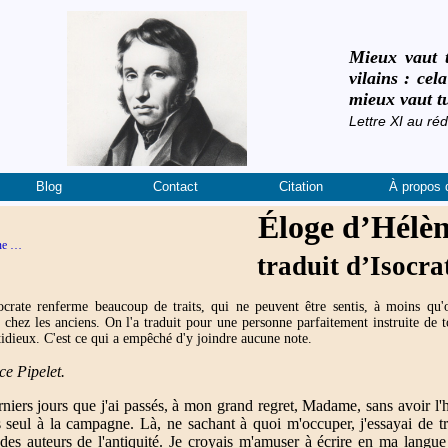
Mieux vaut t
vilains : ce
mieux vaut tu
Lettre XI au r
Blog
Contact
Citation
À propos 
Éloge d’Hélè
ène …
traduit d’Isocra
socrate renferme beaucoup de traits, qui ne peuvent être sentis, à moins qu
 chez les anciens. On l'a traduit pour une personne parfaitement instruite de to
stidieux. C'est ce qui a empêché d'y joindre aucune note.
e Pipelet.
rniers jours que j'ai passés, à mon grand regret, Madame, sans avoir l
ais seul à la campagne. Là, ne sachant à quoi m'occuper, j'essayai de t
es auteurs de l'antiquité. Je croyais m'amuser à écrire en ma langue 