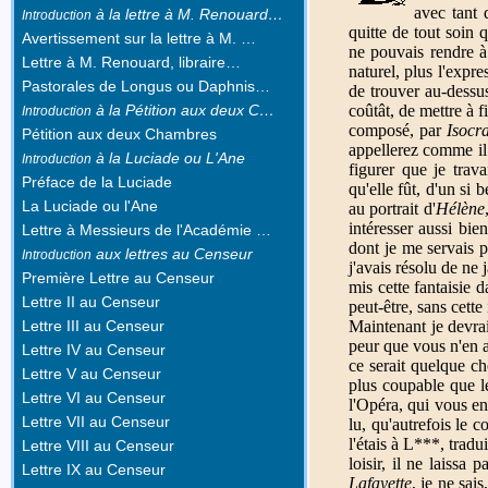
avec tant 
à la lettre à M. Renouard…
Introduction
quitte de tout soin 
Avertissement sur la lettre à M. …
ne pouvais rendre à 
Lettre à M. Renouard, libraire…
naturel, plus l'expre
Pastorales de Longus ou Daphnis…
de trouver au-dessus
à la Pétition aux deux C…
coûtât, de mettre à f
Introduction
composé, par
Isocr
Pétition aux deux Chambres
appellerez comme il 
à la Luciade ou L'Ane
Introduction
figurer que je trav
Préface de la Luciade
qu'elle fût, d'un si
La Luciade ou l'Ane
au portrait d'
Hélène
intéresser aussi bi
Lettre à Messieurs de l'Académie …
dont je me servais p
aux lettres au Censeur
Introduction
j'avais résolu de ne
Première Lettre au Censeur
mis cette fantaisie d
Lettre II au Censeur
peut-être, sans cette
Lettre III au Censeur
Maintenant je devrai
peur que vous n'en a
Lettre IV au Censeur
ce serait quelque ch
Lettre V au Censeur
plus coupable que le
Lettre VI au Censeur
l'Opéra, qui vous en
Lettre VII au Censeur
lu, qu'autrefois le
l'étais à L***, tradu
Lettre VIII au Censeur
loisir, il ne laissa
Lettre IX au Censeur
Lafayette
, je ne sai