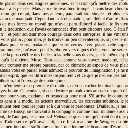
de plaisir dans ces langues anciennes, et n'avoir qu'à mettre des mot
quant à la pensée. Mais je me trouvai bien trompé. J'avais beau cherche
mon gré ce qui, dans mes auteurs, paraissait tout simple ; et plus le se
ssion me manquait. Cependant, soit obstination, soit défaut d'autre distra
 de mes forces un travail qui m'avait paru d'abord si facile, je fis vœ
in la traduction que j'avais commencée d'un petit discours grec. C'était l
ate
; et pour soutenir mon courage dans cette entreprise, il me vint un
vous plaira ; pour moi, je la trouve un peu chevaleresque, si j'ose le d
aillais pour vous, madame ; que vous verriez avec plaisir cette copie
 beau modèle ; qu'ayant peint
Sapho
en vers dignes d'elle, vous ne seriez
, de la plus célèbre des belles, à laquelle vous deviez, par le même espr
en qu'à la dixième Muse. Tout cela, comme vous voyez, madame, n'étai
our tromper ma propre paresse, par ce chimérique espoir de vous plaire
 jamais vous en parler. Mais admirez le pouvoir de l'imagination ! je ne 
ans l'esprit, que les difficultés disparurent ; et ce que je n'eusse pas fai
 illusion, fut l'ouvrage de quatre jours.
s m'en tenir à ma première résolution, et vous cacher le miracle que vo
yez honte. Cependant, si cette lecture pouvait vous amuser un quart d'
ose pour vous, madame, et beaucoup pour moi. S'il arrive le contraire,
s gens à la mode, les acteurs merveilleux, les écrivains sublimes, le j
nuient bien tous les jours et à qui vous le pardonnez. D'ailleurs, je me
 comte de Bussy, se trouvant à la campagne, comme moi, militaire aussi
isit, de l'antique, les amours d’
Hélène
, et qu'encore qu'il n'eût écrit qu
 pas d'adresser ce qu'il avait fait, si ce fut à madame de
Sévigné
, ou bi
s, et peu importe ; suffit que ce fut à une femme de beaucoup d'esprit. J