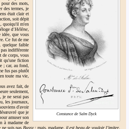
s pour des mots,
r des termes, je
ns était clair et
ction, soit dépit
u, quoiqu'il m'en
'éloge d’
Hélène
,
e idée, que vous
ire. Ce fut de me
, quelque faible
 pas indifférente
it de corps, vous
t qu'une fiction
 ; car, au fond,
me fus pas plutôt
t en toute ma vie,
us avez fait, de
heure seulement,
 je ne serai pas
eu, les journaux,
 souviens d'avoir
 désœuvré que je
Constance de Salm Dyck
e pour amuser son
en à madame de
e ne suis pas
Bussy
; mais, madame,
il est beau de vouloir l’imiter
,