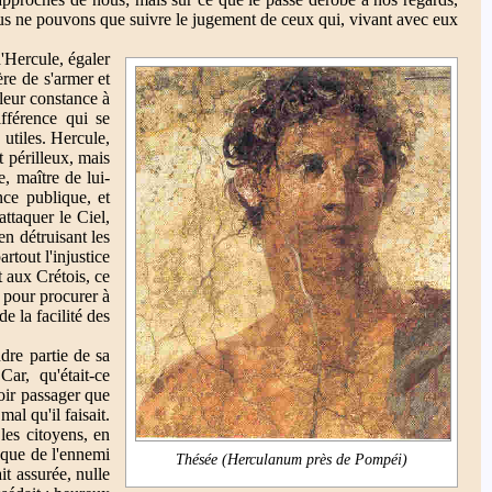
, nous ne pouvons que suivre le jugement de ceux qui, vivant avec eux
'Hercule, égaler
ère de s'armer et
 leur constance à
ifférence qui se
 utiles. Hercule,
t périlleux, mais
e, maître de lui-
ce publique, et
attaquer le Ciel,
en détruisant les
rtout l'injustice
t aux Crétois, ce
t pour procurer à
de la facilité des
dre partie de sa
ar, qu'était-ce
oir passager que
mal qu'il faisait.
les citoyens, en
s que de l'ennemi
Thésée (Herculanum près de Pompéi)
it assurée, nulle