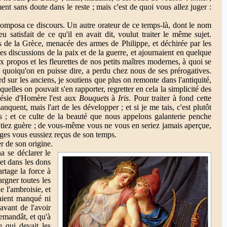
nt sans doute dans le reste ; mais c'est de quoi vous allez juger :
composa ce discours. Un autre orateur de ce temps-là, dont le nom
eu satisfait de ce qu'il en avait dit, voulut traiter le même sujet.
s de la Grèce, menacée des armes de Philippe, et déchirée par les
des discussions de la paix et de la guerre, et ajournaient en quelque
oux propos et les fleurettes de nos petits maîtres modernes, à quoi se
, quoiqu'on en puisse dire, a perdu chez nous de ses prérogatives.
d sur les anciens, je soutiens que plus on remonte dans l'antiquité,
quelles on pouvait s'en rapporter, regretter en cela la simplicité des
poésie d'Homère l'est aux
Bouquets
à
Iris
. Pour traiter à fond cette
quent, mais l'art de les développer ; et si je me tais, c'est plutôt
 ; et ce culte de la beauté que nous appelons galanterie penche
tiez guère ; de vous-même vous ne vous en seriez jamais aperçue,
ges vous eussiez reçus de son temps.
r de son origine.
na se déclarer le
 et dans les dons
artage la force à
rgner toutes les
e l'ambroisie, et
raient manqué ni
 avant de l'avoir
demandât, et qu'à
e qui devait les