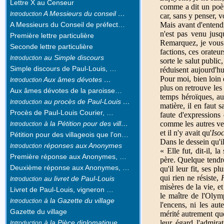
Lettre X au Censeur
comme a dit un poète
A Messieurs du conseil …
Introduction
car, sans y penser,
A Messieurs du Conseil de préfect…
Mais avant d'enten
n'est pas venu jusq
Première lettre particulière
Remarquez, je vous 
Seconde lettre particulière
factions, ces orateu
au Simple discours
Introduction
sorte le salut public
Simple discours de Paul-Louis, …
réduisent aujourd'hu
Pour moi, bien loin 
Aux âmes dévotes …
Introduction
plus on retrouve les 
Aux âmes dévotes de la paroisse…
temps héroïques, aus
au procès de Paul-Louis …
Introduction
matière, il en faut 
Procès de Paul-Louis Courier, …
faute d'expressions
à la Pétition pour des vill…
comme les autres ve
Introduction
et il n'y avait qu'
Iso
Pétition pour des villageois que l'on…
Dans le dessein qu'il
réponses aux Anonymes
Introduction
« Elle fut, dit-il, 
Première réponse aux Anonymes, …
père. Quelque tendre
Deuxième réponse aux Anonymes, …
qu'il leur fit, ses p
qui rien ne résiste,
au livret de Paul-Louis
Introduction
misères de la vie, et
Livret de Paul-Louis, vigneron …
le maître de l'Olym
à la Gazette du village
Introduction
l'encens, ni les aut
Gazette du village
mérité autrement que 
à la Pièce diplomatique
leur égard l'admira
Introduction