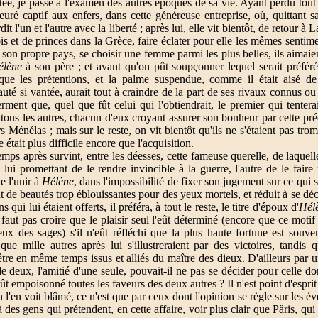
ée, je passe à l'examen des autres époques de sa vie. Ayant perdu tout 
uré captif aux enfers, dans cette généreuse entreprise, où, quittant s
dit l'un et l'autre avec la liberté ; après lui, elle vit bientôt, de retour 
rois et de princes dans la Grèce, faire éclater pour elle les mêmes senti
son propre pays, se choisir une femme parmi les plus belles, ils aimaie
élène
à son père ; et avant qu'on pût soupçonner lequel serait préféré
 que les prétentions, et la palme suspendue, comme il était aisé de
uté si vantée, aurait tout à craindre de la part de ses rivaux connus ou
erment que, quel que fût celui qui l'obtiendrait, le premier qui tenterai
tous les autres, chacun d'eux croyant assurer son bonheur par cette pré
s Ménélas ; mais sur le reste, on vit bientôt qu'ils ne s'étaient pas tro
 était plus difficile encore que l'acquisition.
mps après survint, entre les déesses, cette fameuse querelle, de laquelle
s lui promettant de le rendre invincible à la guerre, l'autre de le faire
de l'unir à
Hélène
, dans l'impossibilité de fixer son jugement sur ce qui s'
t de beautés trop éblouissantes pour des yeux mortels, et réduit à se déc
qui lui étaient offerts, il préféra, à tout le reste, le titre d'époux d'
Hél
 faut pas croire que le plaisir seul l'eût déterminé (encore que ce motif
x des sages) s'il n'eût réfléchi que la plus haute fortune est souve
que mille autres après lui s'illustreraient par des victoires, tandis
être en même temps issus et alliés du maître des dieux. D'ailleurs par un
e deux, l'amitié d'une seule, pouvait-il ne pas se décider pour celle don
ût empoisonné toutes les faveurs des deux autres ? Il n'est point d'esprit
 on l'en voit blâmé, ce n'est que par ceux dont l'opinion se règle sur les év
 des gens qui prétendent, en cette affaire, voir plus clair que Pâris, qui