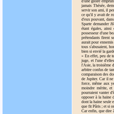
d'une gloire emprunt
jamais Thésée, deme
servir son ami, il per
ce qu'il y avait de 
d'eux pouvant, dans 
Sparte demander
H
étant égales, ainsi
possesseur d'une bea
prétendants firent s
aurait pour ennemis 
tous s'abusaient, hor
bien si envié la garde
» En effet, peu de te
juge, et l'une d'elle
l'Asie, la troisième 
arbitre confus de tan
comparaison des dons 
de Jupiter. Car il ne
force, même aux yeu
moindre mérite, et 
pourraient vanter d'
opposer à la haine d
dont la haine seule e
que fit Pâris ; et si
Car enfin, que dire à